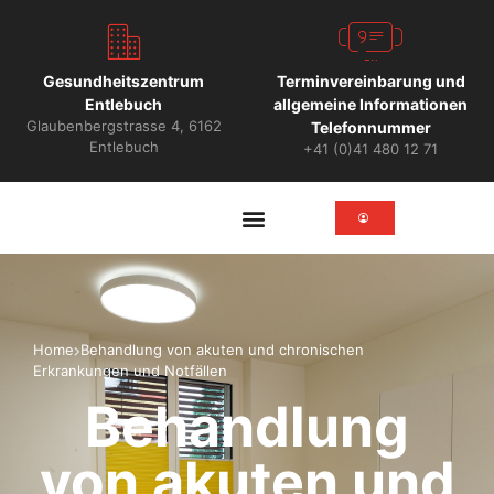
Gesundheitszentrum
Terminvereinbarung und
Entlebuch
allgemeine Informationen
Glaubenbergstrasse 4, 6162
Telefonnummer
Entlebuch
+41 (0)41 480 12 71
Patienten Informationen
Home
Behandlung von akuten und chronischen
Erkrankungen und Notfällen
Behandlung
von akuten und